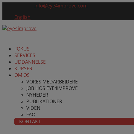
+45 22996900
info@eye4improve.com
English
FOKUS
SERVICES
UDDANNELSE
KURSER
OM OS
VORES MEDARBEJDERE
JOB HOS EYE4IMPROVE
NYHEDER
PUBLIKATIONER
VIDEN
FAQ
KONTAKT