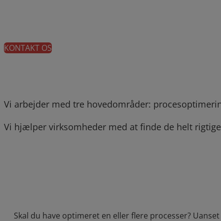
Hos eye4improve har vi et stærkt kundefoku
procesorienteret med faktabaseret viden og 
KONTAKT OS
Vi arbejder med tre hovedområder: procesoptimering
Vi hjælper virksomheder med at finde de helt rigtige
Skal du have optimeret en eller flere processer? Uanset 