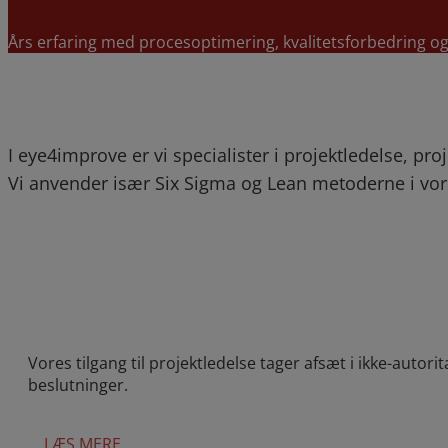
Års erfaring med procesoptimering, kvalitetsforbedring o
I eye4improve er vi specialister i projektledelse, p
Vi anvender især Six Sigma og Lean metoderne i vor
Vores tilgang til projektledelse tager afsæt i ikke-autor
beslutninger.
LÆS MERE