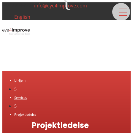
+45 22996900
info@eye4improve.com
English

Hjem
5
Services
5
Projektledelse
Projektledelse