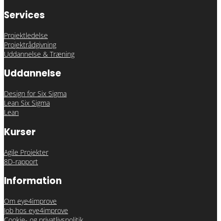
Services
Projektledelse
Projektrådgivning
Uddannelse & Træning
Uddannelse
Design for Six Sigma
Lean Six Sigma
Lean
Kurser
Agile Projekter
8D-rapport
Information
Om eye4improve
Job hos eye4improve
Cookie- og privatlivspolitik