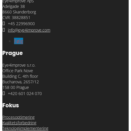
Eye4improve ApS
Adelgade 38
8660 Skanderborg
CVR: 38828851

+45 22996900

info@eye4improve.com
Følg
Prague
Eye4improve s.r.o.
Office Park Nove
Building C, 4th floor
Bucharova, 2657/12
158 00 Prague

+420 601 024 070
Fokus
Procesoptimering
Kvalitetsforbedring
Teknologiimplementering