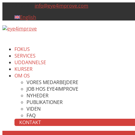
+45 22996900
info@eye4improve.com
English
FOKUS
SERVICES
UDDANNELSE
KURSER
OM OS
VORES MEDARBEJDERE
JOB HOS EYE4IMPROVE
NYHEDER
PUBLIKATIONER
VIDEN
FAQ
KONTAKT