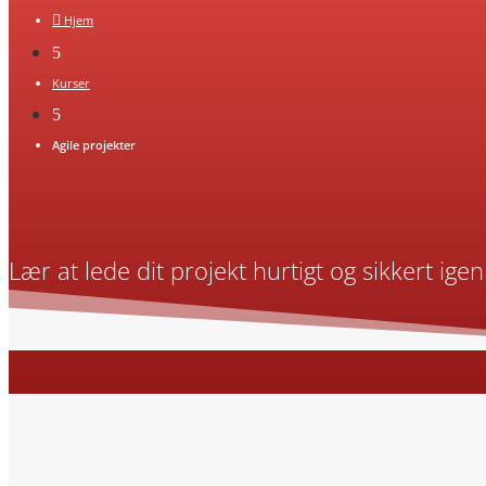

Hjem
5
Kurser
5
Agile projekter
Lær at lede dit projekt hurtigt og sikkert ig