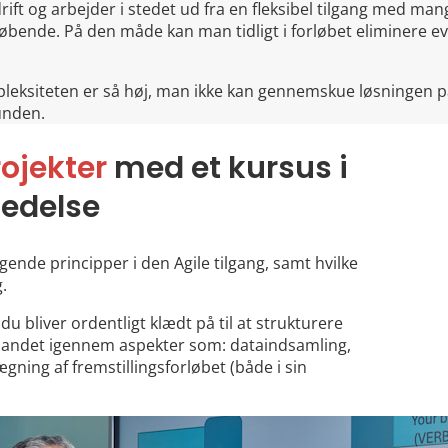
ift og arbejder i stedet ud fra en fleksibel tilgang med man
l løbende. På den måde kan man tidligt i forløbet eliminere ev
pleksiteten er så høj, man ikke kan gennemskue løsningen p
unden.
rojekter
med et kursus i
ledelse
gende principper i den Agile tilgang, samt hvilke
.
 du bliver ordentligt klædt på til at strukturere
t andet igennem aspekter som: dataindsamling,
ning af fremstillingsforløbet (både i sin