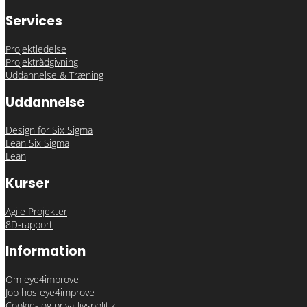
Services
Projektledelse
Projektrådgivning
Uddannelse & Træning
Uddannelse
Design for Six Sigma
Lean Six Sigma
Lean
Kurser
Agile Projekter
8D-rapport
Information
Om eye4improve
Job hos eye4improve
Cookie- og privatlivspolitik