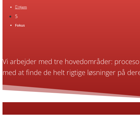

Hjem
5
Fokus
Vi arbejder med tre hovedområder: procesopt
med at finde de helt rigtige løsninger på der