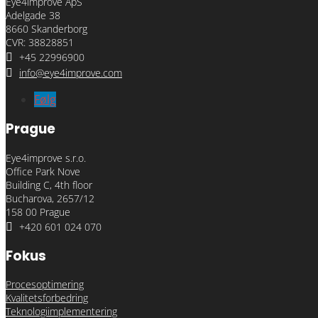
Eye4improve ApS
Adelgade 38
8660 Skanderborg
CVR: 38828851

+45 22996900

info@eye4improve.com
Følg
Prague
Eye4improve s.r.o.
Office Park Nove
Building C, 4th floor
Bucharova, 2657/12
158 00 Prague

+420 601 024 070
Fokus
Procesoptimering
Kvalitetsforbedring
Teknologiimplementering