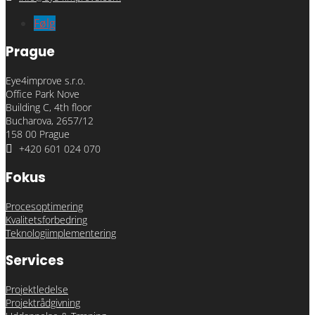
Følg
Prague
Eye4improve s.r.o.
Office Park Nove
Building C, 4th floor
Bucharova, 2657/12
158 00 Prague

+420 601 024 070
Fokus
Procesoptimering
Kvalitetsforbedring
Teknologiimplementering
Services
Projektledelse
Projektrådgivning