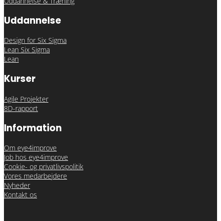
Uddannelse & Træning
Uddannelse
Design for Six Sigma
Lean Six Sigma
Lean
Kurser
Agile Projekter
8D-rapport
Information
Om eye4improve
Job hos eye4improve
Cookie- og privatlivspolitik
Vores medarbejdere
Nyheder
Kontakt os