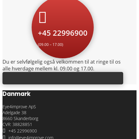

+45 22996900
(09.00 – 17.00)
Du er selvfølgelig også velkommen til at ringe til os
alle hverdage mellem kl. 09.00 og 17.00.
Danmark
Eye4improve ApS
Adelgade 38
8660 Skanderborg
CVR: 38828851

+45 22996900

info@eye4improve.com