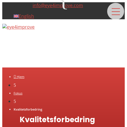
+45 22996900
info@eye4improve.com
English

Hjem
5
Fokus
5
Kvalitetsforbedring
Kvalitetsforbedring