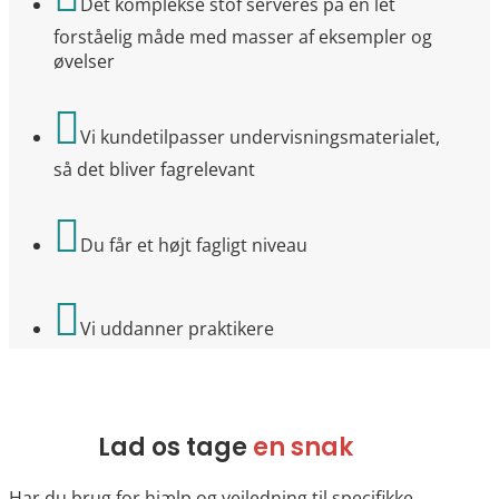
Det komplekse stof serveres på en let
forståelig måde med masser af eksempler og
øvelser

Vi kundetilpasser undervisningsmaterialet,
så det bliver fagrelevant

Du får et højt fagligt niveau

Vi uddanner praktikere
Lad os tage
en snak
Har du brug for hjælp og vejledning til specifikke