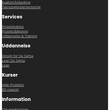
Kvalitetsforbedring
Teknologiimplementering
Services
Projektledelse
Projektrådgivning
Uddannelse & Træning
Uddannelse
Design for Six Sigma
Lean Six Sigma
Lean
Kurser
Agile Projekter
8D-rapport
Information
Om eye4improve