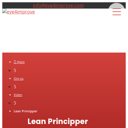
+45 22996900
info@eye4improve.com

Hjem
5
Om os
5
Viden
5
Lean Principper
Lean Principper