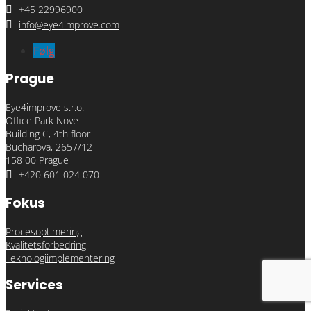

+45 22996900

info@eye4improve.com
Følg
Prague
Eye4improve s.r.o.
Office Park Nove
Building C, 4th floor
Bucharova, 2657/12
158 00 Prague

+420 601 024 070
Fokus
Procesoptimering
Kvalitetsforbedring
Teknologiimplementering
Services