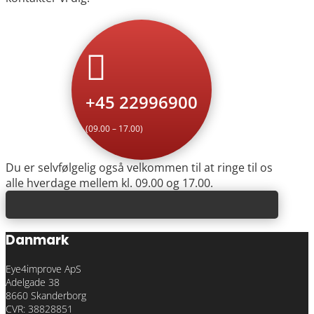

+45 22996900
(09.00 – 17.00)
Du er selvfølgelig også velkommen til at ringe til os
alle hverdage mellem kl. 09.00 og 17.00.
Danmark
Eye4improve ApS
Adelgade 38
8660 Skanderborg
CVR: 38828851