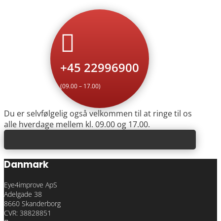

+45 22996900
(09.00 – 17.00)
Du er selvfølgelig også velkommen til at ringe til os
alle hverdage mellem kl. 09.00 og 17.00.
Danmark
Eye4improve ApS
Adelgade 38
8660 Skanderborg
CVR: 38828851