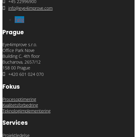

+45 22996900

info@eye4improve.com
Følg
Prague
Eye4improve s.r.o.
Office Park Nove
Building C, 4th floor
Bucharova, 2657/12
158 00 Prague

+420 601 024 070
Fokus
Procesoptimering
Kvalitetsforbedring
Teknologiimplementering
Services
Projektledelse