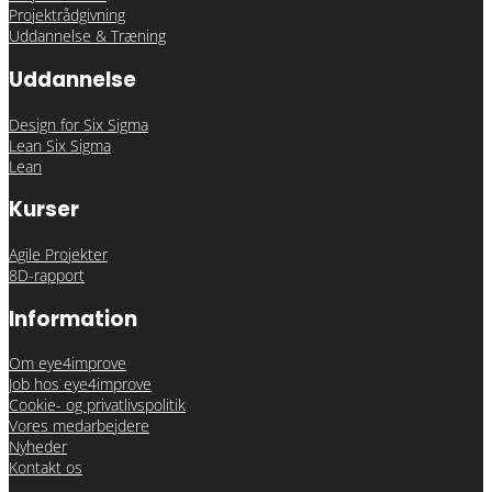
Projektrådgivning
Uddannelse & Træning
Uddannelse
Design for Six Sigma
Lean Six Sigma
Lean
Kurser
Agile Projekter
8D-rapport
Information
Om eye4improve
Job hos eye4improve
Cookie- og privatlivspolitik
Vores medarbejdere
Nyheder
Kontakt os