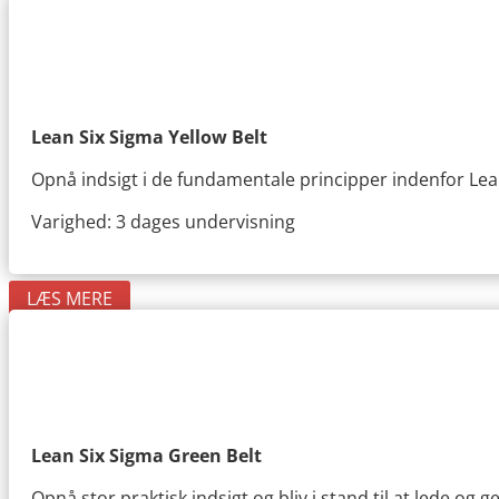
Lean Six Sigma Yellow Belt
Opnå indsigt i de fundamentale principper indenfor Lean
Varighed: 3 dages undervisning
LÆS MERE
Lean Six Sigma Green Belt
Opnå stor praktisk indsigt og bliv i stand til at lede og