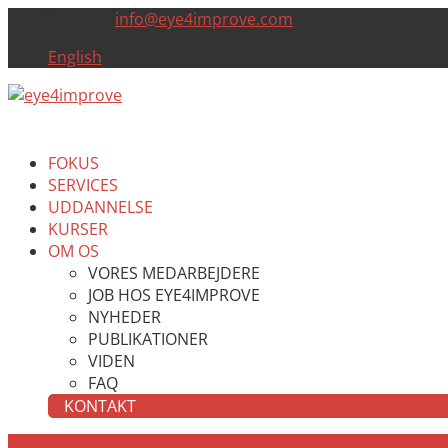
+45 22996900
info@eye4improve.com
English
FOKUS
SERVICES
UDDANNELSE
KURSER
OM OS
VORES MEDARBEJDERE
JOB HOS EYE4IMPROVE
NYHEDER
PUBLIKATIONER
VIDEN
FAQ
KONTAKT