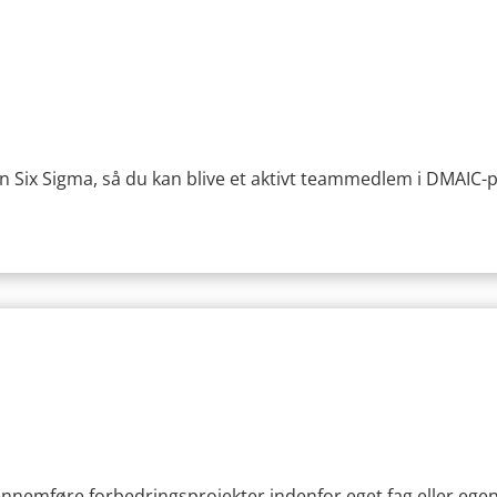
 Six Sigma, så du kan blive et aktivt teammedlem i DMAIC-pr
 gennemføre forbedringsprojekter indenfor eget fag eller ege