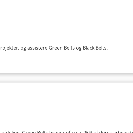
ojekter, og assistere Green Belts og Black Belts.
n afdeling. Green Belts bruger ofte ca. 25% af deres arbejdst