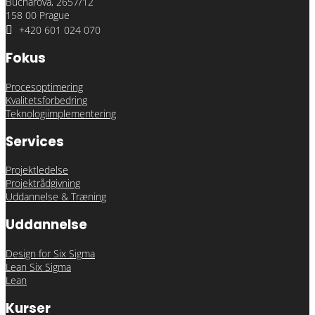
Bucharova, 2657/12
158 00 Prague

+420 601 024 070
Fokus
Procesoptimering
Kvalitetsforbedring
Teknologiimplementering
Services
Projektledelse
Projektrådgivning
Uddannelse & Træning
Uddannelse
Design for Six Sigma
Lean Six Sigma
Lean
Kurser