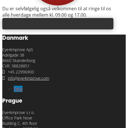
Du er selvfølgelig også velkommen til at ringe til os
alle hverdage mellem kl. 09.00 og 17.00.
Danmark
Eye4improve ApS
Adelgade 38
8660 Skanderborg
CVR: 38828851

+45 22996900

info@eye4improve.com
Følg
Prague
Eye4improve s.r.o.
Office Park Nove
Building C, 4th floor